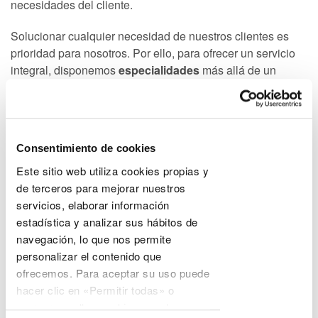
necesidades del cliente.
Solucionar cualquier necesidad de nuestros clientes es
prioridad para nosotros. Por ello, para ofrecer un servicio
integral, disponemos
especialidades
más allá de un
asesoramiento tradicional.
Estamos especializados en las
siguientes áreas
Consentimiento de cookies
Este sitio web utiliza cookies propias y
de terceros para mejorar nuestros
servicios, elaborar información
estadística y analizar sus hábitos de
Fundaciones y asociaciones
navegación, lo que nos permite
personalizar el contenido que
Somos la asesoría y consultoría de referencia de
ofrecemos. Para aceptar su uso puede
Fundaciones, Asociaciones, Federaciones, ONGs y
hacer clic en «Permitir todas» o
entidades sin ánimo de lucro....
marcar aquellas cookies que desee