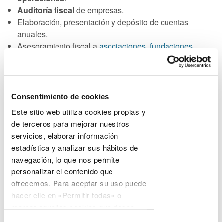
Auditoría fiscal
de empresas.
Elaboración, presentación y depósito de cuentas
anuales.
Asesoramiento fiscal a
asociaciones, fundaciones
,
agencias de viajes, sector inmobiliario, farmacias, etc.
Confección y presentación de las
declaraciones de
IVA
, Impuesto de
Sociedades, Renta,
No Residentes,
censos, impuestos
especiales, aduanas,
Impuesto
Consentimiento de cookies
Actividades Económicas, Impuesto
Sucesiones,
Este sitio web utiliza cookies propias y
herencias.
de terceros para mejorar nuestros
Modelo 720. Declaración de bienes y derechos en el
servicios, elaborar información
extranjero
.
estadística y analizar sus hábitos de
Retención
y
pago a cuenta
de impuestos.
navegación, lo que nos permite
Presentaciones de impuestos de forma
telemática.
personalizar el contenido que
ofrecemos. Para aceptar su uso puede
Otros servicios de asesoramiento para
hacer clic en «Permitir todas» o
empresa
marcar aquellas cookies que desee
Asesoramiento para grupos empresariales:
permitir y hacer clic en «Permitir